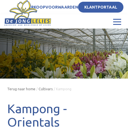
NL
VERKOOPVOORWAARDEN
KLANTPORTAAL
Terug naar home
/
Cultivars
/
Kampong
Kampong -
Orientals