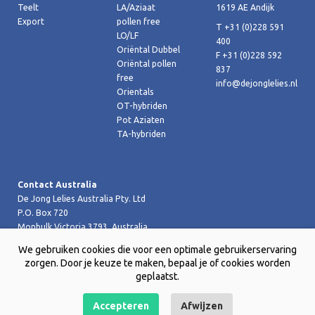
Teelt
LA/Aziaat
1619 AE Andijk
Export
pollen free
T +31 (0)228 591
LO/LF
400
Oriëntal Dubbel
F +31 (0)228 592
Oriëntal pollen
837
free
info@dejonglelies.nl
Orientals
OT-hybriden
Pot Aziaten
TA-hybriden
Contact Australia
De Jong Lelies Australia Pty. Ltd
P.O. Box 720
Monbulk Victoria 3793, Australia
T +61 (0)359 619 188
We gebruiken cookies die voor een optimale gebruikerservaring
F +61 (0)359 619 199 joost@dejongleliesaustralia.com.au
zorgen. Door je keuze te maken, bepaal je of cookies worden
geplaatst.
Accepteren
Afwijzen
Copyright © 2026 De Jong Lelies Holland bv |
Website door Creative