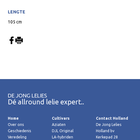
LENGTE
105 cm
DE JONG LELIES
Dé allround lelie expert..
Home
Cultivars
Contact Holland
Over ons
Aziaten
De Jong Lelies
Geschiedenis
DJL Original
Holland bv
Veredeling
LA-hybriden
Kerkepad 28