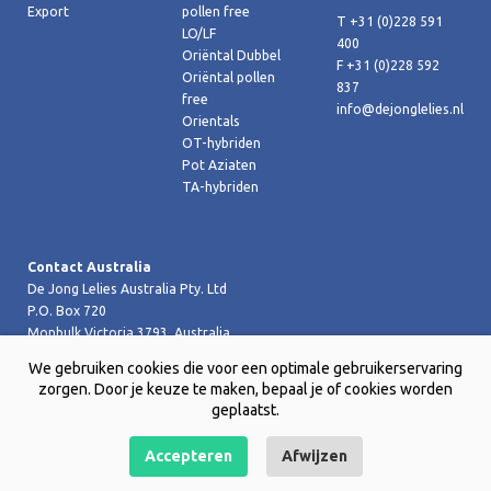
Export
pollen free
T +31 (0)228 591
LO/LF
400
Oriëntal Dubbel
F +31 (0)228 592
Oriëntal pollen
837
free
info@dejonglelies.nl
Orientals
OT-hybriden
Pot Aziaten
TA-hybriden
Contact Australia
De Jong Lelies Australia Pty. Ltd
P.O. Box 720
Monbulk Victoria 3793, Australia
T +61 (0)359 619 188
We gebruiken cookies die voor een optimale gebruikerservaring
F +61 (0)359 619 199 joost@dejongleliesaustralia.com.au
zorgen. Door je keuze te maken, bepaal je of cookies worden
geplaatst.
Accepteren
Afwijzen
Copyright © 2026 De Jong Lelies Holland bv |
Website door Creative
Skills