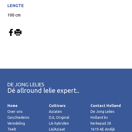
LENGTE
100 cm
DE JONG LELIES
Dé allround lelie expert..
Home
Cultivars
Contact Holland
Over ons
Aziaten
De Jong Lelies
Geschiedenis
DJL Original
Holland bv
Veredeling
LA-hybriden
Kerkepad 28
Teelt
LA/Aziaat
1619 AE Andijk