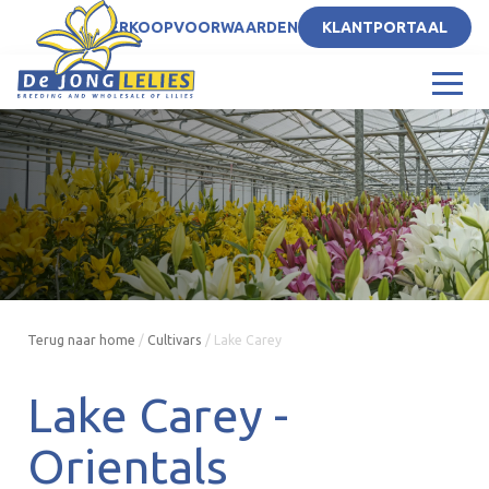
NL
VERKOOPVOORWAARDEN
KLANTPORTAAL
Terug naar home
/
Cultivars
/
Lake Carey
Lake Carey -
Orientals