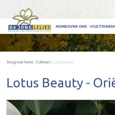
HOME
OVER ONS
CULTIVARS
Terug naar home
/
Cultivars
/
Lotus Beauty
Lotus Beauty -
Ori