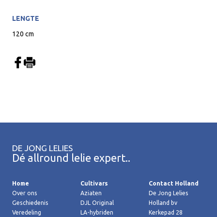
LENGTE
120 cm
DE JONG LELIES
Dé allround lelie expert..
Home
Cultivars
Contact Holland
Over ons
Aziaten
De Jong Lelies
Geschiedenis
DJL Original
Holland bv
Veredeling
LA-hybriden
Kerkepad 28