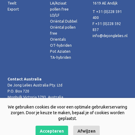
Teelt
LA/Aziaat
1619 AE Andijk
Export
pollen free
T +31 (0)228 591
LO/LF
400
Oriëntal Dubbel
F +31 (0)228 592
Oriëntal pollen
837
free
info@dejonglelies.nl
Orientals
OT-hybriden
Pot Aziaten
TA-hybriden
Contact Australia
De Jong Lelies Australia Pty. Ltd
P.O. Box 720
Monbulk Victoria 3793, Australia
T +61 (0)359 619 188
We gebruiken cookies die voor een optimale gebruikerservaring
F +61 (0)359 619 199 joost@dejongleliesaustralia.com.au
zorgen. Door je keuze te maken, bepaal je of cookies worden
geplaatst.
Accepteren
Afwijzen
Copyright © 2026 De Jong Lelies Holland bv |
Website door Creative