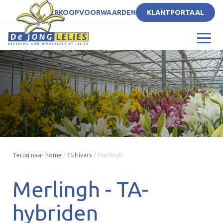
NL
VERKOOPVOORWAARDEN
KLANTPORTAAL
Terug naar home
/
Cultivars
/
Merlingh
Merlingh -
TA-
hybriden