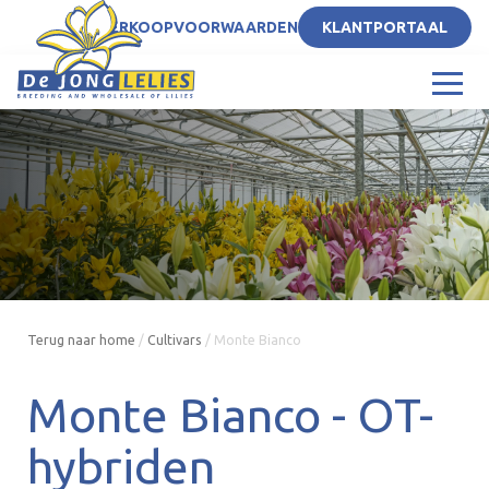
NL
VERKOOPVOORWAARDEN
KLANTPORTAAL
Terug naar home
/
Cultivars
/
Monte Bianco
Monte Bianco -
OT-
hybriden