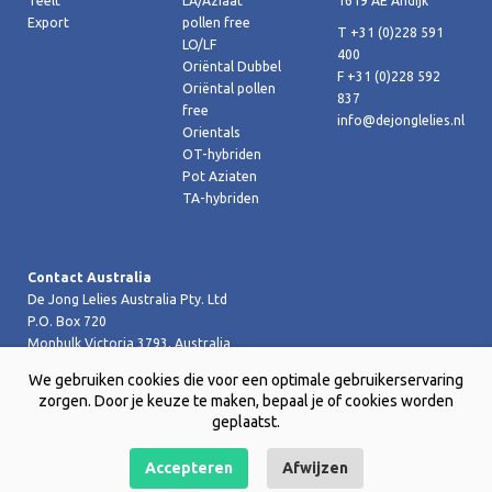
Teelt
LA/Aziaat
1619 AE Andijk
Export
pollen free
T +31 (0)228 591
LO/LF
400
Oriëntal Dubbel
F +31 (0)228 592
Oriëntal pollen
837
free
info@dejonglelies.nl
Orientals
OT-hybriden
Pot Aziaten
TA-hybriden
Contact Australia
De Jong Lelies Australia Pty. Ltd
P.O. Box 720
Monbulk Victoria 3793, Australia
T +61 (0)359 619 188
We gebruiken cookies die voor een optimale gebruikerservaring
F +61 (0)359 619 199 joost@dejongleliesaustralia.com.au
zorgen. Door je keuze te maken, bepaal je of cookies worden
geplaatst.
Accepteren
Afwijzen
Copyright © 2026 De Jong Lelies Holland bv |
Website door Creative
Skills