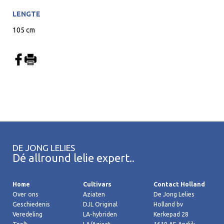
LENGTE
105 cm
DE JONG LELIES
Dé allround lelie expert..
Home
Cultivars
Contact Holland
Over ons
Aziaten
De Jong Lelies
Geschiedenis
DJL Original
Holland bv
Veredeling
LA-hybriden
Kerkepad 28