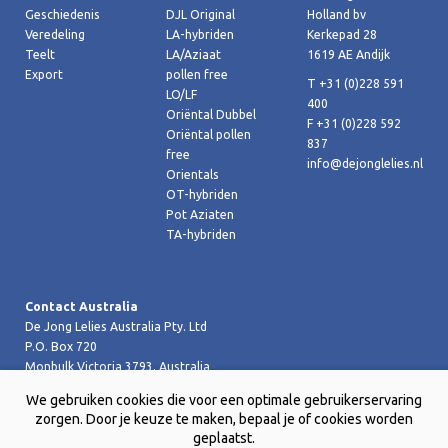
Geschiedenis
DJL Original
Holland bv
Veredeling
LA-hybriden
Kerkepad 28
Teelt
LA/Aziaat
1619 AE Andijk
Export
pollen free
T +31 (0)228 591
LO/LF
400
Oriëntal Dubbel
F +31 (0)228 592
Oriëntal pollen
837
free
info@dejonglelies.nl
Orientals
OT-hybriden
Pot Aziaten
TA-hybriden
Contact Australia
De Jong Lelies Australia Pty. Ltd
P.O. Box 720
Monbulk Victoria 3793, Australia
T +61 (0)359 619 188
We gebruiken cookies die voor een optimale gebruikerservaring
F +61 (0)359 619 199 joost@dejongleliesaustralia.com.au
zorgen. Door je keuze te maken, bepaal je of cookies worden
geplaatst.