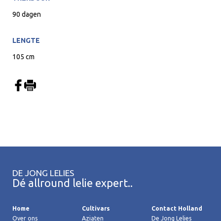
90 dagen
LENGTE
105 cm
DE JONG LELIES
Dé allround lelie expert..
Home
Cultivars
Contact Holland
Over ons
Aziaten
De Jong Lelies