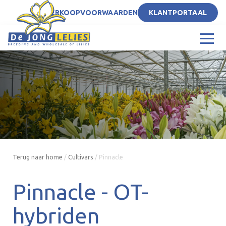
NL
VERKOOPVOORWAARDEN
KLANTPORTAAL
Terug naar home
/
Cultivars
/
Pinnacle
Pinnacle -
OT-
hybriden