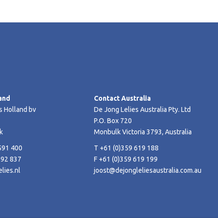
and
Contact Australia
s Holland bv
De Jong Lelies Australia Pty. Ltd
P.O. Box 720
k
Monbulk Victoria 3793, Australia
591 400
T +61 (0)359 619 188
592 837
F +61 (0)359 619 199
lies.nl
joost@dejongleliesaustralia.com.au