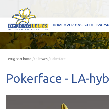
HOME
OVER ONS
CULTIVARS
Terug naar home
/
Cultivars
/
Pokerface
Pokerface -
LA-hyb