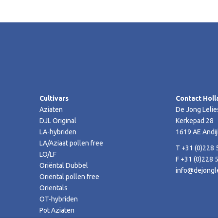
Cultivars
Contact Holl
Aziaten
De Jong Lelie
DJL Original
Kerkepad 28
LA-hybriden
1619 AE Andij
LA/Aziaat pollen free
T +31 (0)228 
LO/LF
F +31 (0)228 
Oriëntal Dubbel
info@dejongle
Oriëntal pollen free
Orientals
OT-hybriden
Pot Aziaten