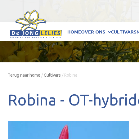
HOME
OVER ONS
CULTIVARS
Terug naar home
/
Cultivars
/
Robina
Robina -
OT-hybri