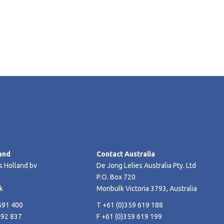
and
Contact Australia
s Holland bv
De Jong Lelies Australia Pty. Ltd
P.O. Box 720
k
Monbulk Victoria 3793, Australia
591 400
T +61 (0)359 619 188
592 837
F +61 (0)359 619 199