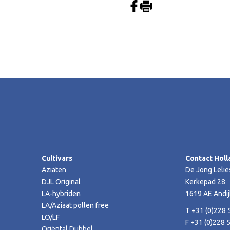
Cultivars
Contact Holl
Aziaten
De Jong Lelie
DJL Original
Kerkepad 28
LA-hybriden
1619 AE Andij
LA/Aziaat pollen free
T +31 (0)228 
LO/LF
F +31 (0)228 
Oriëntal Dubbel