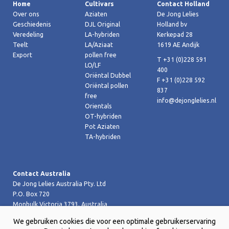
Home
Cultivars
Contact Holland
Over ons
Aziaten
De Jong Lelies
Geschiedenis
DJL Original
Holland bv
Veredeling
LA-hybriden
Kerkepad 28
Teelt
LA/Aziaat
1619 AE Andijk
Export
pollen free
T +31 (0)228 591
LO/LF
400
Oriëntal Dubbel
F +31 (0)228 592
Oriëntal pollen
837
free
info@dejonglelies.nl
Orientals
OT-hybriden
Pot Aziaten
TA-hybriden
Contact Australia
De Jong Lelies Australia Pty. Ltd
P.O. Box 720
Monbulk Victoria 3793, Australia
T +61 (0)359 619 188
We gebruiken cookies die voor een optimale gebruikerservaring