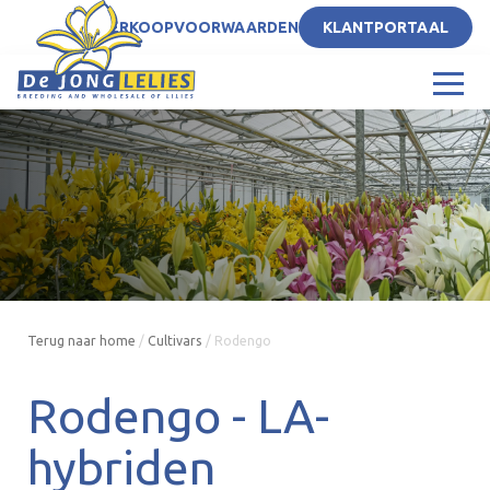
NL
VERKOOPVOORWAARDEN
KLANTPORTAAL
Terug naar home
/
Cultivars
/
Rodengo
Rodengo -
LA-
hybriden