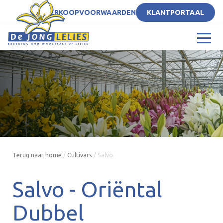
NL
VERKOOPVOORWAARDEN
KLANTPORTAAL
Terug naar home
/
Cultivars
/
Salvo
Salvo -
Oriëntal
Dubbel