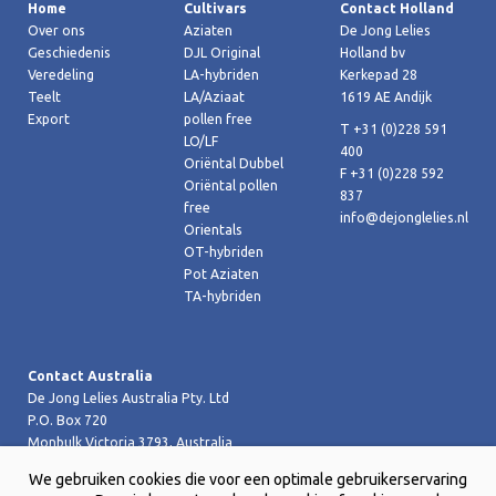
Home
Cultivars
Contact Holland
Over ons
Aziaten
De Jong Lelies
Geschiedenis
DJL Original
Holland bv
Veredeling
LA-hybriden
Kerkepad 28
Teelt
LA/Aziaat
1619 AE Andijk
Export
pollen free
T +31 (0)228 591
LO/LF
400
Oriëntal Dubbel
F +31 (0)228 592
Oriëntal pollen
837
free
info@dejonglelies.nl
Orientals
OT-hybriden
Pot Aziaten
TA-hybriden
Contact Australia
De Jong Lelies Australia Pty. Ltd
P.O. Box 720
Monbulk Victoria 3793, Australia
T +61 (0)359 619 188
We gebruiken cookies die voor een optimale gebruikerservaring