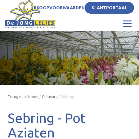
NL
VERKOOPVOORWAARDEN
KLANTPORTAAL
Terug naar home
/
Cultivars
/
Sebring
Sebring -
Pot
Aziaten