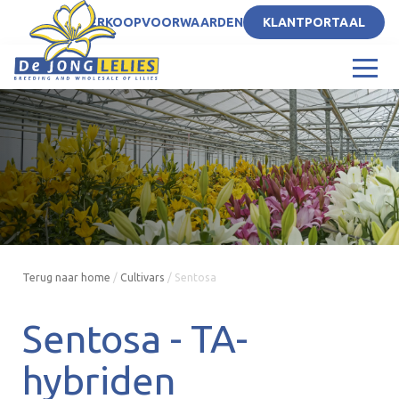
NL
VERKOOPVOORWAARDEN
KLANTPORTAAL
Terug naar home
/
Cultivars
/
Sentosa
Sentosa -
TA-
hybriden