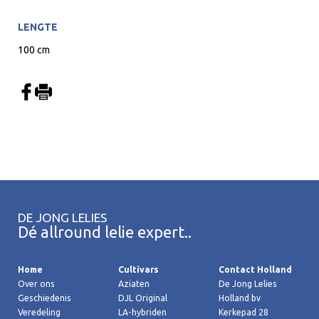
LENGTE
100 cm
DE JONG LELIES
Dé allround lelie expert..
Home
Cultivars
Contact Holland
Over ons
Aziaten
De Jong Lelies
Geschiedenis
DJL Original
Holland bv
Veredeling
LA-hybriden
Kerkepad 28