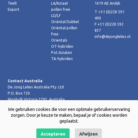
Teelt
LA/Aziaat
1619 AE Andijk
Export
pollen free
T +31 (0)228 591
LO/LF
400
Oriëntal Dubbel
F +31 (0)228 592
Oriëntal pollen
837
free
info@dejonglelies.nl
Orientals
OT-hybriden
Pot Aziaten
TA-hybriden
Contact Australia
De Jong Lelies Australia Pty. Ltd
P.O. Box 720
Monbulk Victoria 3793, Australia
T +61 (0)359 619 188
We gebruiken cookies die voor een optimale gebruikerservaring
F +61 (0)359 619 199 joost@dejongleliesaustralia.com.au
zorgen. Door je keuze te maken, bepaal je of cookies worden
geplaatst.
Accepteren
Afwijzen
Copyright © 2026 De Jong Lelies Holland bv |
Website door Creative