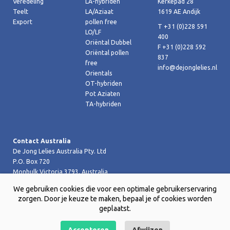
Veredeling
LA-hybriden
Kerkepad 28
Teelt
LA/Aziaat
1619 AE Andijk
Export
pollen free
T +31 (0)228 591
LO/LF
400
Oriëntal Dubbel
F +31 (0)228 592
Oriëntal pollen
837
free
info@dejonglelies.nl
Orientals
OT-hybriden
Pot Aziaten
TA-hybriden
Contact Australia
De Jong Lelies Australia Pty. Ltd
P.O. Box 720
Monbulk Victoria 3793, Australia
T +61 (0)359 619 188
We gebruiken cookies die voor een optimale gebruikerservaring
F +61 (0)359 619 199 joost@dejongleliesaustralia.com.au
zorgen. Door je keuze te maken, bepaal je of cookies worden
geplaatst.