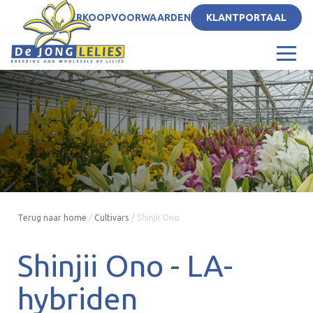
NL
VERKOOPVOORWAARDEN
KLANTPORTAAL
Terug naar home
/
Cultivars
/
Shinjii Ono
Shinjii Ono -
LA-
hybriden