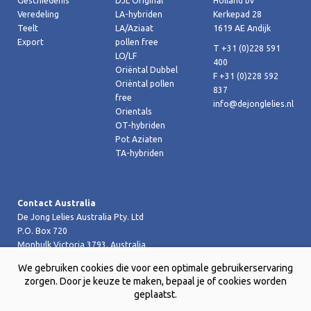
Geschiedenis
DJL Original
Holland bv
Veredeling
LA-hybriden
Kerkepad 28
Teelt
LA/Aziaat
1619 AE Andijk
Export
pollen free
T +31 (0)228 591
LO/LF
400
Oriëntal Dubbel
F +31 (0)228 592
Oriëntal pollen
837
free
info@dejonglelies.nl
Orientals
OT-hybriden
Pot Aziaten
TA-hybriden
Contact Australia
De Jong Lelies Australia Pty. Ltd
P.O. Box 720
Monbulk Victoria 3793, Australia
T +61 (0)359 619 188
We gebruiken cookies die voor een optimale gebruikerservaring
F +61 (0)359 619 199 joost@dejongleliesaustralia.com.au
zorgen. Door je keuze te maken, bepaal je of cookies worden
geplaatst.