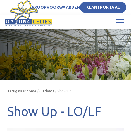
NL
VERKOOPVOORWAARDEN
KLANTPORTAAL
Terug naar home
/
Cultivars
/
Show Up
Show Up -
LO/LF