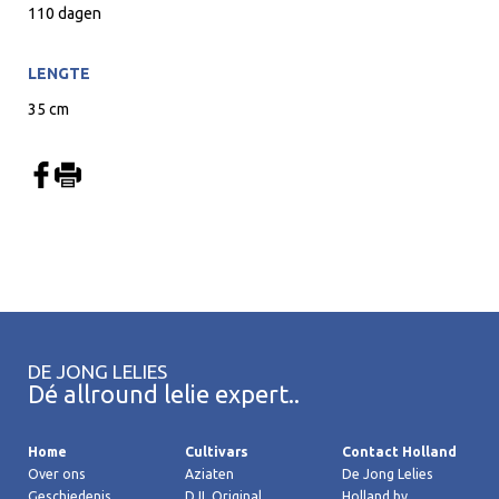
110 dagen
LENGTE
35 cm
DE JONG LELIES
Dé allround lelie expert..
Home
Cultivars
Contact Holland
Over ons
Aziaten
De Jong Lelies
Geschiedenis
DJL Original
Holland bv