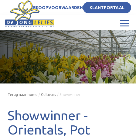
NL
VERKOOPVOORWAARDEN
KLANTPORTAAL
Terug naar home
/
Cultivars
/
Showwinner
Showwinner -
Orientals
Pot