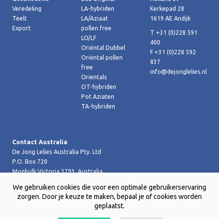
Veredeling
LA-hybriden
Kerkepad 28
Teelt
LA/Aziaat
1619 AE Andijk
Export
pollen free
T +31 (0)228 591
LO/LF
400
Oriëntal Dubbel
F +31 (0)228 592
Oriëntal pollen
837
free
info@dejonglelies.nl
Orientals
OT-hybriden
Pot Aziaten
TA-hybriden
Contact Australia
De Jong Lelies Australia Pty. Ltd
P.O. Box 720
Monbulk Victoria 3793, Australia
T +61 (0)359 619 188
We gebruiken cookies die voor een optimale gebruikerservaring
F +61 (0)359 619 199 joost@dejongleliesaustralia.com.au
zorgen. Door je keuze te maken, bepaal je of cookies worden
geplaatst.