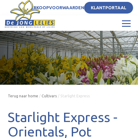
NL
VERKOOPVOORWAARDEN
KLANTPORTAAL
Terug naar home
/
Cultivars
/
Starlight Express
Starlight Express -
Orientals
Pot