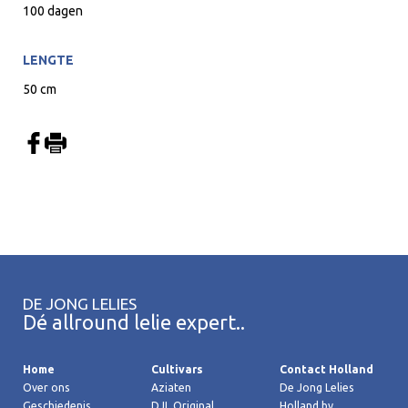
100 dagen
LENGTE
50 cm
DE JONG LELIES
Dé allround lelie expert..
Home
Cultivars
Contact Holland
Over ons
Aziaten
De Jong Lelies
Geschiedenis
DJL Original
Holland bv