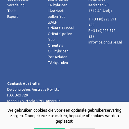
Veredeling
LA-hybriden
Kerkepad 28
Teelt
LA/Aziaat
1619 AE Andijk
Export
pollen free
T +31 (0)228 591
LO/LF
400
Oriëntal Dubbel
F +31 (0)228 592
Oriëntal pollen
837
free
info@dejonglelies.nl
Orientals
OT-hybriden
Pot Aziaten
TA-hybriden
Contact Australia
De Jong Lelies Australia Pty. Ltd
P.O. Box 720
Monbulk Victoria 3793, Australia
T +61 (0)359 619 188
We gebruiken cookies die voor een optimale gebruikerservaring
F +61 (0)359 619 199 joost@dejongleliesaustralia.com.au
zorgen. Door je keuze te maken, bepaal je of cookies worden
geplaatst.