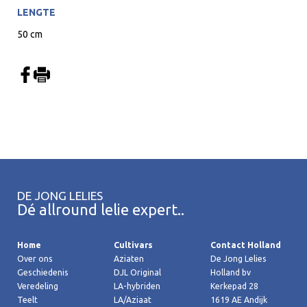
LENGTE
50 cm
DE JONG LELIES
Dé allround lelie expert..
Home
Cultivars
Contact Holland
Over ons
Aziaten
De Jong Lelies
Geschiedenis
DJL Original
Holland bv
Veredeling
LA-hybriden
Kerkepad 28
Teelt
LA/Aziaat
1619 AE Andijk