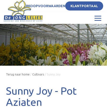
NL
VERKOOPVOORWAARDEN
KLANTPORTAAL
Terug naar home
/
Cultivars
/
Sunny Joy
Sunny Joy -
Pot
Aziaten