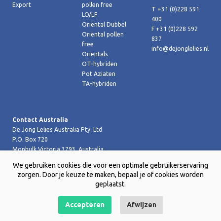
Export
pollen free
T +31 (0)228 591
LO/LF
400
Oriëntal Dubbel
F +31 (0)228 592
Oriëntal pollen
837
free
info@dejonglelies.nl
Orientals
OT-hybriden
Pot Aziaten
TA-hybriden
Contact Australia
De Jong Lelies Australia Pty. Ltd
P.O. Box 720
Monbulk Victoria 3793, Australia
T +61 (0)359 619 188
We gebruiken cookies die voor een optimale gebruikerservaring
F +61 (0)359 619 199 joost@dejongleliesaustralia.com.au
zorgen. Door je keuze te maken, bepaal je of cookies worden
geplaatst.
Accepteren
Afwijzen
Copyright © 2026 De Jong Lelies Holland bv |
Website door Creative
Skills