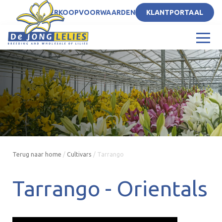
NL
VERKOOPVOORWAARDEN
KLANTPORTAAL
Terug naar home
/
Cultivars
/
Tarrango
Tarrango -
Orientals