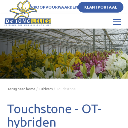
NL
VERKOOPVOORWAARDEN
KLANTPORTAAL
Terug naar home
/
Cultivars
/
Touchstone
Touchstone -
OT-
hybriden