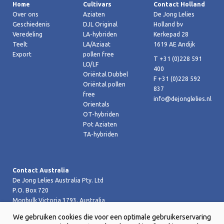
Home
Cultivars
Contact Holland
Over ons
Aziaten
De Jong Lelies
Geschiedenis
DJL Original
Holland bv
Veredeling
LA-hybriden
Kerkepad 28
Teelt
LA/Aziaat
1619 AE Andijk
Export
pollen free
T +31 (0)228 591
LO/LF
400
Oriëntal Dubbel
F +31 (0)228 592
Oriëntal pollen
837
free
info@dejonglelies.nl
Orientals
OT-hybriden
Pot Aziaten
TA-hybriden
Contact Australia
De Jong Lelies Australia Pty. Ltd
P.O. Box 720
Monbulk Victoria 3793, Australia
T +61 (0)359 619 188
We gebruiken cookies die voor een optimale gebruikerservaring