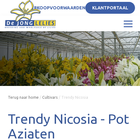
NL
VERKOOPVOORWAARDEN
KLANTPORTAAL
Terug naar home
/
Cultivars
/
Trendy Nicosia
Trendy Nicosia -
Pot
Aziaten