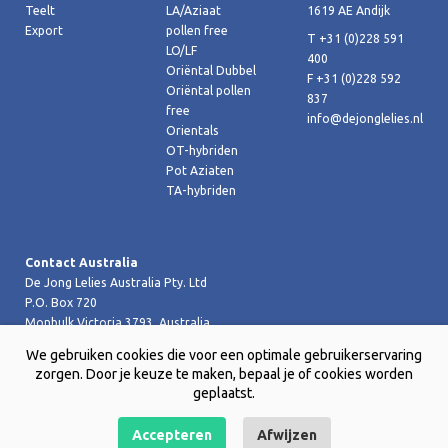
Teelt
LA/Aziaat
1619 AE Andijk
Export
pollen free
T +31 (0)228 591
LO/LF
400
Oriëntal Dubbel
F +31 (0)228 592
Oriëntal pollen
837
free
info@dejonglelies.nl
Orientals
OT-hybriden
Pot Aziaten
TA-hybriden
Contact Australia
De Jong Lelies Australia Pty. Ltd
P.O. Box 720
Monbulk Victoria 3793, Australia
T +61 (0)359 619 188
We gebruiken cookies die voor een optimale gebruikerservaring
F +61 (0)359 619 199 joost@dejongleliesaustralia.com.au
zorgen. Door je keuze te maken, bepaal je of cookies worden
geplaatst.
Accepteren
Afwijzen
Copyright © 2026 De Jong Lelies Holland bv |
Website door Creative