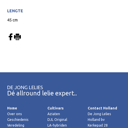
LENGTE
45 cm
DE JONG LELIES
Dé allround lelie expert..
Home
Cultivars
Contact Holland
Over ons
Aziaten
De Jong Lelies
Geschiedenis
DJL Original
Holland bv
Veredeling
LA-hybriden
Kerkepad 28