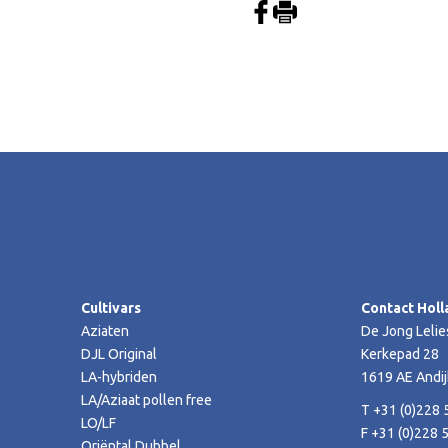
Cultivars
Contact Holl
Aziaten
De Jong Lelie
DJL Original
Kerkepad 28
LA-hybriden
1619 AE Andij
LA/Aziaat pollen free
T +31 (0)228 
LO/LF
F +31 (0)228 
Oriëntal Dubbel