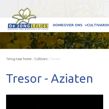
HOME
OVER ONS
CULTIVARS
Terug naar home
/
Cultivars
/
Tresor
Tresor -
Aziaten