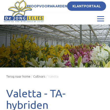
NL
VERKOOPVOORWAARDEN
KLANTPORTAAL
Terug naar home
/
Cultivars
/
Valetta
Valetta -
TA-
hybriden