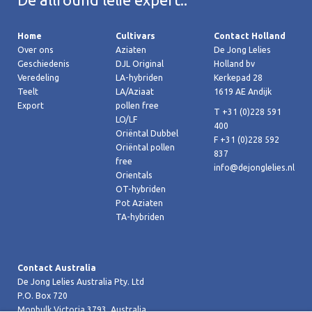
Home
Cultivars
Contact Holland
Over ons
Aziaten
De Jong Lelies
Geschiedenis
DJL Original
Holland bv
Veredeling
LA-hybriden
Kerkepad 28
Teelt
LA/Aziaat
1619 AE Andijk
Export
pollen free
T +31 (0)228 591
LO/LF
400
Oriëntal Dubbel
F +31 (0)228 592
Oriëntal pollen
837
free
info@dejonglelies.nl
Orientals
OT-hybriden
Pot Aziaten
TA-hybriden
Contact Australia
De Jong Lelies Australia Pty. Ltd
P.O. Box 720
Monbulk Victoria 3793, Australia