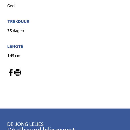
Geel
TREKDUUR
75 dagen
LENGTE
145 cm
DE JONG LELIES
Dé allround lelie expert..