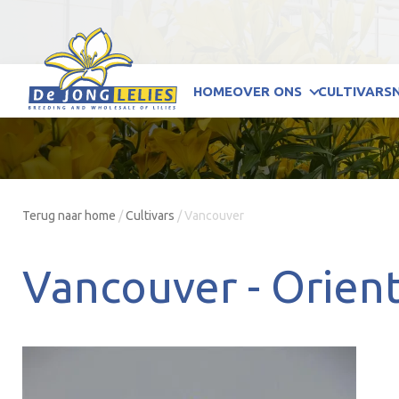
HOME
OVER ONS
CULTIVARS
Terug naar home
/
Cultivars
/
Vancouver
Vancouver -
Orient