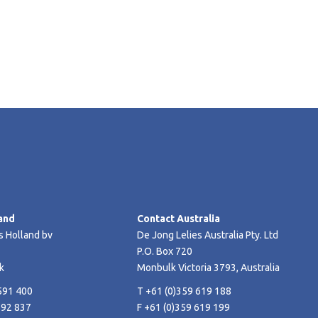
and
Contact Australia
s Holland bv
De Jong Lelies Australia Pty. Ltd
P.O. Box 720
k
Monbulk Victoria 3793, Australia
591 400
T +61 (0)359 619 188
592 837
F +61 (0)359 619 199