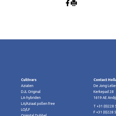
Cultivars
Contact Holl
Aziaten
De Jong Lelie
DJL Original
Kerkepad 28
LA-hybriden
1619 AE Andij
LA/Aziaat pollen free
T +31 (0)228 
LO/LF
F +31 (0)228 
Oriëntal Dubbel