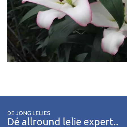
DE JONG LELIES
Dé allround lelie expert..