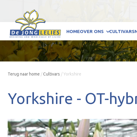
HOME
OVER ONS
CULTIVARS
Terug naar home
/
Cultivars
/
Yorkshire
Yorkshire -
OT-hyb