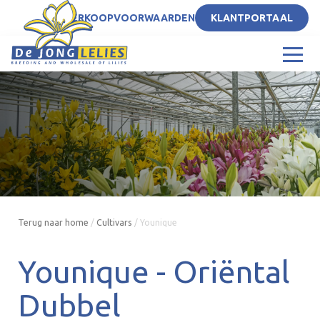
NL
VERKOOPVOORWAARDEN
KLANTPORTAAL
Terug naar home
/
Cultivars
/
Younique
Younique -
Oriëntal
Dubbel