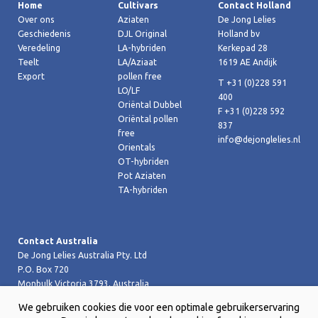
Home
Cultivars
Contact Holland
Over ons
Aziaten
De Jong Lelies
Geschiedenis
DJL Original
Holland bv
Veredeling
LA-hybriden
Kerkepad 28
Teelt
LA/Aziaat
1619 AE Andijk
Export
pollen free
T +31 (0)228 591
LO/LF
400
Oriëntal Dubbel
F +31 (0)228 592
Oriëntal pollen
837
free
info@dejonglelies.nl
Orientals
OT-hybriden
Pot Aziaten
TA-hybriden
Contact Australia
De Jong Lelies Australia Pty. Ltd
P.O. Box 720
Monbulk Victoria 3793, Australia
T +61 (0)359 619 188
We gebruiken cookies die voor een optimale gebruikerservaring