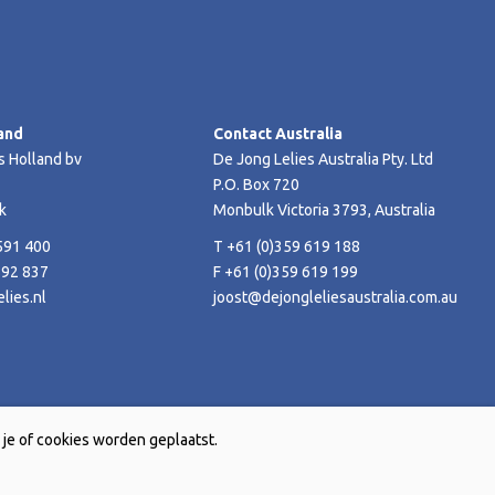
and
Contact Australia
s Holland bv
De Jong Lelies Australia Pty. Ltd
P.O. Box 720
k
Monbulk Victoria 3793, Australia
591 400
T +61 (0)359 619 188
592 837
F +61 (0)359 619 199
lies.nl
joost@dejongleliesaustralia.com.au
je of cookies worden geplaatst.