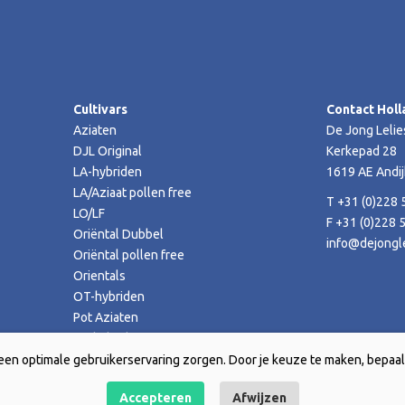
Cultivars
Contact Holl
Aziaten
De Jong Lelie
DJL Original
Kerkepad 28
LA-hybriden
1619 AE Andij
LA/Aziaat pollen free
T +31 (0)228 
LO/LF
F +31 (0)228 
Oriëntal Dubbel
info@dejongle
Oriëntal pollen free
Orientals
OT-hybriden
Pot Aziaten
TA-hybriden
een optimale gebruikerservaring zorgen. Door je keuze te maken, bepaal 
Accepteren
Afwijzen