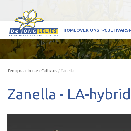
HOME
OVER ONS
CULTIVARS
Terug naar home
/
Cultivars
/
Zanella
Zanella -
LA-hybri