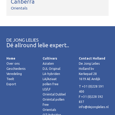
Canberra
Orientals
DE JONG LELIES
Dé allround lelie expert..
Home
Cultivars
Contact Holland
Over ons
Aziaten
De Jong Lelies
Geschiedenis
DJL Original
Holland bv
Veredeling
LA-hybriden
Kerkepad 28
Teelt
LA/Aziaat
1619 AE Andijk
Export
pollen free
T +31 (0)228 591
LO/LF
400
Oriëntal Dubbel
F +31 (0)228 592
Oriëntal pollen
837
free
info@dejonglelies.nl
Orientals
OT-hybriden