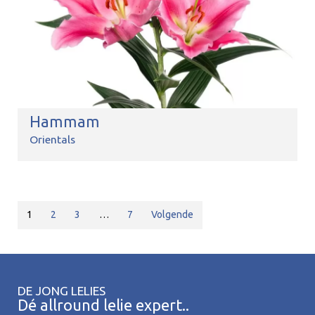
Hammam
Orientals
1
2
3
…
7
Volgende
DE JONG LELIES
Dé allround lelie expert..