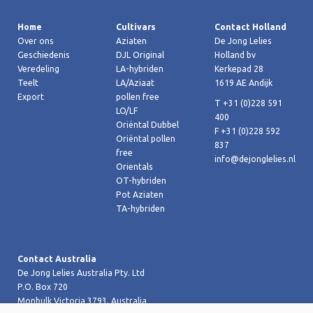
Home
Cultivars
Contact Holland
Over ons
Aziaten
De Jong Lelies
Geschiedenis
DJL Original
Holland bv
Veredeling
LA-hybriden
Kerkepad 28
Teelt
LA/Aziaat
1619 AE Andijk
Export
pollen free
T +31 (0)228 591
LO/LF
400
Oriëntal Dubbel
F +31 (0)228 592
Oriëntal pollen
837
free
info@dejonglelies.nl
Orientals
OT-hybriden
Pot Aziaten
TA-hybriden
Contact Australia
De Jong Lelies Australia Pty. Ltd
P.O. Box 720
Monbulk Victoria 3793, Australia