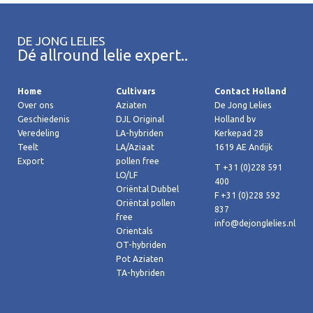
DE JONG LELIES
Dé allround lelie expert..
Home
Cultivars
Contact Holland
Over ons
Aziaten
De Jong Lelies
Geschiedenis
DJL Original
Holland bv
Veredeling
LA-hybriden
Kerkepad 28
Teelt
LA/Aziaat
1619 AE Andijk
Export
pollen free
T +31 (0)228 591
LO/LF
400
Oriëntal Dubbel
F +31 (0)228 592
Oriëntal pollen
837
free
info@dejonglelies.nl
Orientals
OT-hybriden
Pot Aziaten
TA-hybriden