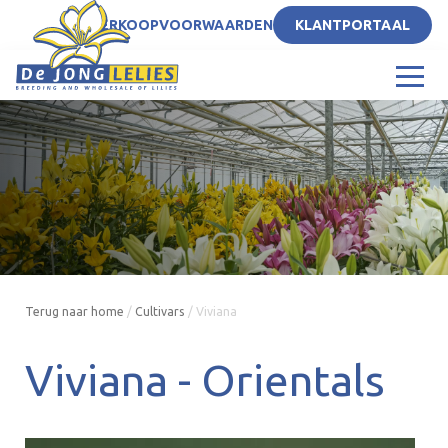
NL
VERKOOPVOORWAARDEN
KLANTPORTAAL
Terug naar home
/
Cultivars
/
Viviana
Viviana -
Orientals