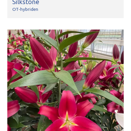
Silkstone
OT-hybriden