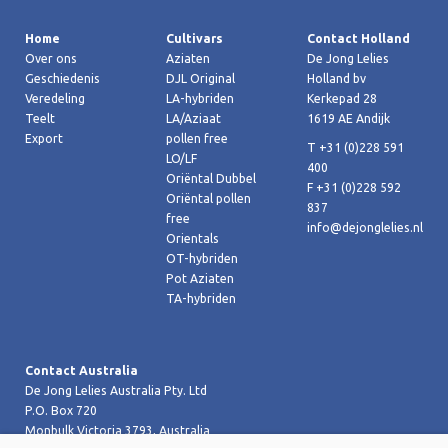
Home
Cultivars
Contact Holland
Over ons
Aziaten
De Jong Lelies
Geschiedenis
DJL Original
Holland bv
Veredeling
LA-hybriden
Kerkepad 28
Teelt
LA/Aziaat
1619 AE Andijk
Export
pollen free
T +31 (0)228 591
LO/LF
400
Oriëntal Dubbel
F +31 (0)228 592
Oriëntal pollen
837
free
info@dejonglelies.nl
Orientals
OT-hybriden
Pot Aziaten
TA-hybriden
Contact Australia
De Jong Lelies Australia Pty. Ltd
P.O. Box 720
Monbulk Victoria 3793, Australia