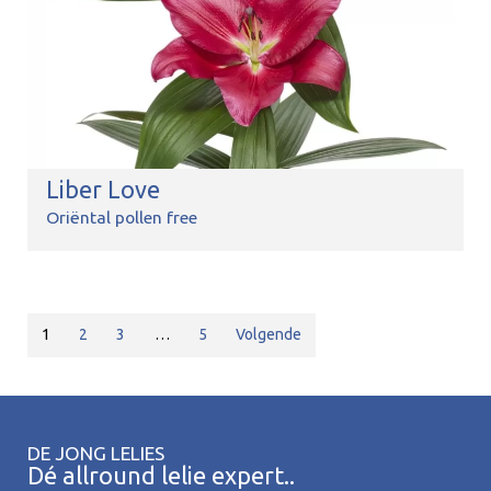
Liber Love
Oriëntal pollen free
1
2
3
…
5
Volgende
DE JONG LELIES
Dé allround lelie expert..