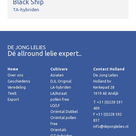
Black Ship
TA-hybriden
DE JONG LELIES
Dé allround lelie expert..
Home
Cultivars
Contact Holland
Over ons
Aziaten
De Jong Lelies
Geschiedenis
DJL Original
Holland bv
Veredeling
LA-hybriden
Kerkepad 28
Teelt
LA/Aziaat
1619 AE Andijk
Export
pollen free
T +31 (0)228 591
LO/LF
400
Oriëntal Dubbel
F +31 (0)228 592
Oriëntal pollen
837
free
info@dejonglelies.nl
Orientals
OT-hybriden