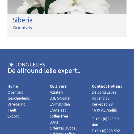
Siberia
Orientals
DE JONG LELIES
Dé allround lelie expert..
Home
Cultivars
Contact Holland
Over ons
Aziaten
De Jong Lelies
Geschiedenis
DJL Original
Holland bv
Veredeling
LA-hybriden
Kerkepad 28
Teelt
LA/Aziaat
1619 AE Andijk
Export
pollen free
T +31 (0)228 591
LO/LF
400
Oriëntal Dubbel
F +31 (0)228 592