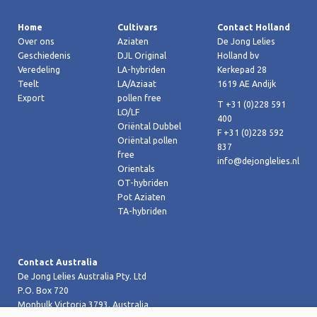
Home
Cultivars
Contact Holland
Over ons
Aziaten
De Jong Lelies
Geschiedenis
DJL Original
Holland bv
Veredeling
LA-hybriden
Kerkepad 28
Teelt
LA/Aziaat
1619 AE Andijk
Export
pollen free
T +31 (0)228 591
LO/LF
400
Oriëntal Dubbel
F +31 (0)228 592
Oriëntal pollen
837
free
info@dejonglelies.nl
Orientals
OT-hybriden
Pot Aziaten
TA-hybriden
Contact Australia
De Jong Lelies Australia Pty. Ltd
P.O. Box 720
Monbulk Victoria 3793, Australia