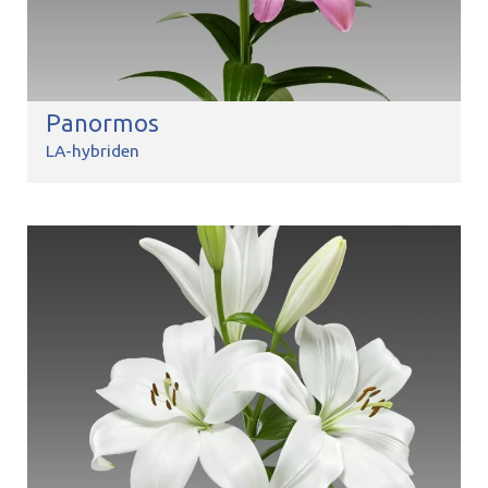
Panormos
LA-hybriden