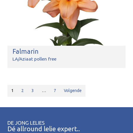
Falmarin
LA/Aziaat pollen free
1
2
3
…
7
Volgende
DE JONG LELIES
Dé allround lelie expert..