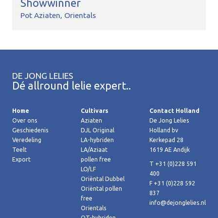
Showwinner
Pot Aziaten
Orientals
DE JONG LELIES
Dé allround lelie expert..
Home
Cultivars
Contact Holland
Over ons
Aziaten
De Jong Lelies
Geschiedenis
DJL Original
Holland bv
Veredeling
LA-hybriden
Kerkepad 28
Teelt
LA/Aziaat
1619 AE Andijk
Export
pollen free
T +31 (0)228 591
LO/LF
400
Oriëntal Dubbel
F +31 (0)228 592
Oriëntal pollen
837
free
info@dejonglelies.nl
Orientals
OT-hybriden