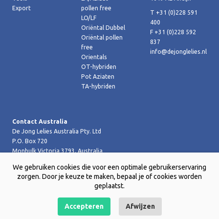
Export
pollen free
T +31 (0)228 591
LO/LF
400
Oriëntal Dubbel
F +31 (0)228 592
Oriëntal pollen
837
free
info@dejonglelies.nl
Orientals
OT-hybriden
Pot Aziaten
TA-hybriden
Contact Australia
De Jong Lelies Australia Pty. Ltd
P.O. Box 720
Monbulk Victoria 3793, Australia
T +61 (0)359 619 188
We gebruiken cookies die voor een optimale gebruikerservaring
F +61 (0)359 619 199 joost@dejongleliesaustralia.com.au
zorgen. Door je keuze te maken, bepaal je of cookies worden
geplaatst.
Accepteren
Afwijzen
Copyright © 2026 De Jong Lelies Holland bv |
Website door Creative
Skills