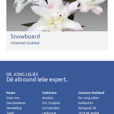
Snowboard
Oriëntal Dubbel
DE JONG LELIES
Dé allround lelie expert..
Home
Cultivars
Contact Holland
Over ons
Aziaten
De Jong Lelies
Geschiedenis
DJL Original
Holland bv
Veredeling
LA-hybriden
Kerkepad 28
Teelt
LA/Aziaat
1619 AE Andijk