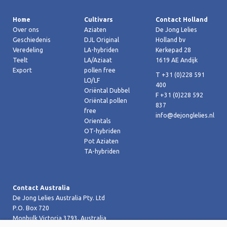
Home
Cultivars
Contact Holland
Over ons
Aziaten
De Jong Lelies
Geschiedenis
DJL Original
Holland bv
Veredeling
LA-hybriden
Kerkepad 28
Teelt
LA/Aziaat
1619 AE Andijk
Export
pollen free
T +31 (0)228 591
LO/LF
400
Oriëntal Dubbel
F +31 (0)228 592
Oriëntal pollen
837
free
info@dejonglelies.nl
Orientals
OT-hybriden
Pot Aziaten
TA-hybriden
Contact Australia
De Jong Lelies Australia Pty. Ltd
P.O. Box 720
Monbulk Victoria 3793, Australia