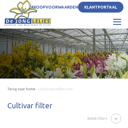
NL
VERKOOPVOORWAARDEN
KLANTPORTAAL
Terug naar home
/
LA/Aziaat pollen free
Cultivar filter
Bekijk filters