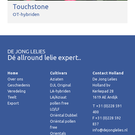
Touchstone
OT-hybriden
DE JONG LELIES
Dé allround lelie expert..
Home
Cultivars
Contact Holland
Over ons
Aziaten
De Jong Lelies
Geschiedenis
DJL Original
Holland bv
Veredeling
LA-hybriden
Kerkepad 28
Teelt
LA/Aziaat
1619 AE Andijk
Export
pollen free
T +31 (0)228 591
LO/LF
400
Oriëntal Dubbel
F +31 (0)228 592
Oriëntal pollen
837
free
info@dejonglelies.nl
Orientals