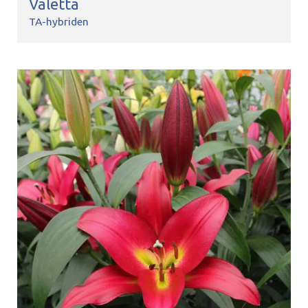
Valetta
TA-hybriden